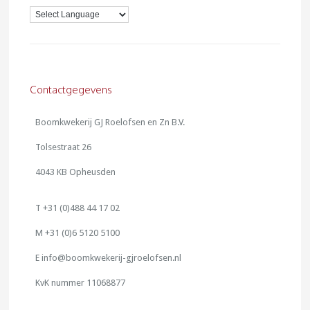
Contactgegevens
Boomkwekerij GJ Roelofsen en Zn B.V.
Tolsestraat 26
4043 KB Opheusden
T +31 (0)488 44 17 02
M +31 (0)6 5120 5100
E info@boomkwekerij-gjroelofsen.nl
KvK nummer 11068877